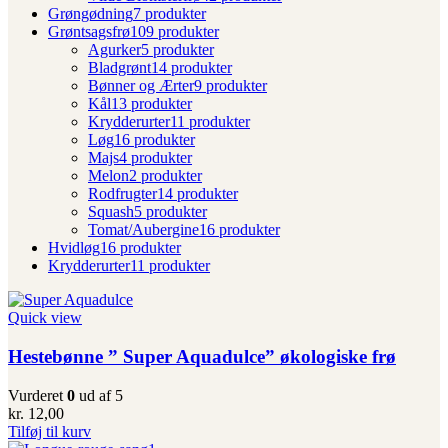
Grøngødning
7 produkter
Grøntsagsfrø
109 produkter
Agurker
5 produkter
Bladgrønt
14 produkter
Bønner og Ærter
9 produkter
Kål
13 produkter
Krydderurter
11 produkter
Løg
16 produkter
Majs
4 produkter
Melon
2 produkter
Rodfrugter
14 produkter
Squash
5 produkter
Tomat/Aubergine
16 produkter
Hvidløg
16 produkter
Krydderurter
11 produkter
Quick view
Hestebønne ” Super Aquadulce” økologiske frø
Vurderet
0
ud af 5
kr.
12,00
Tilføj til kurv