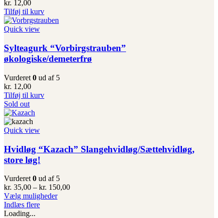
kr.
12,00
Tilføj til kurv
Quick view
Sylteagurk “Vorbirgstrauben”
økologiske/demeterfrø
Vurderet
0
ud af 5
kr.
12,00
Tilføj til kurv
Sold out
Quick view
Hvidløg “Kazach” Slangehvidløg/Sættehvidløg,
store løg!
Vurderet
0
ud af 5
Prisinterval:
kr.
35,00
–
kr.
150,00
Dette
kr. 35,00
Vælg muligheder
vare
til
Indlæs flere
har
kr. 150,00
Loading...