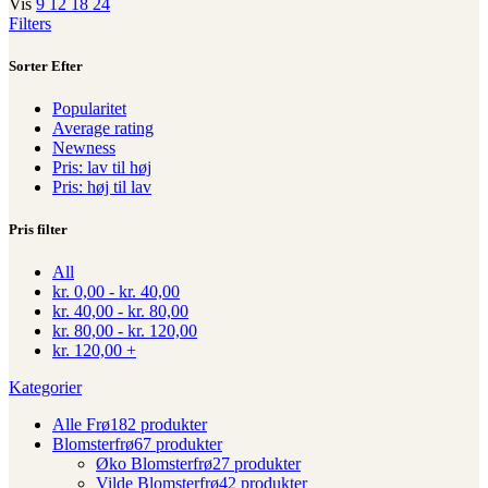
Vis
9
12
18
24
Filters
Sorter Efter
Popularitet
Average rating
Newness
Pris: lav til høj
Pris: høj til lav
Pris filter
All
kr.
0,00
-
kr.
40,00
kr.
40,00
-
kr.
80,00
kr.
80,00
-
kr.
120,00
kr.
120,00
+
Kategorier
Alle Frø
182 produkter
Blomsterfrø
67 produkter
Øko Blomsterfrø
27 produkter
Vilde Blomsterfrø
42 produkter