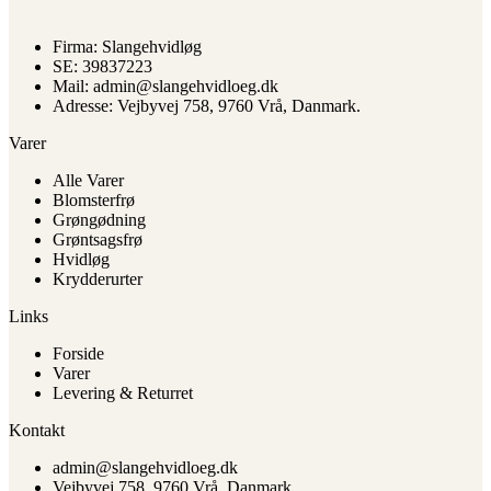
flere
varianter.
Firma: Slangehvidløg
Mulighederne
SE: 39837223
kan
Mail: admin@slangehvidloeg.dk
vælges
Adresse: Vejbyvej 758, 9760 Vrå, Danmark.
på
varesiden
Varer
Alle Varer
Blomsterfrø
Grøngødning
Grøntsagsfrø
Hvidløg
Krydderurter
Links
Forside
Varer
Levering & Returret
Kontakt
admin@slangehvidloeg.dk
Vejbyvej 758, 9760 Vrå, Danmark.