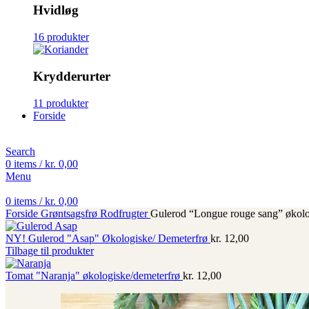
Hvidløg
16 produkter
Krydderurter
11 produkter
Forside
Search
0
items
/
kr.
0,00
Menu
0
items
/
kr.
0,00
Forside
Grøntsagsfrø
Rodfrugter
Gulerod “Longue rouge sang” økolo
NY! Gulerod "Asap" Økologiske/ Demeterfrø
kr.
12,00
Tilbage til produkter
Tomat "Naranja" økologiske/demeterfrø
kr.
12,00