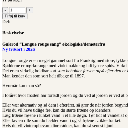
Gulerod
"Longue
Tilføj til kurv
rouge
Del:
sang"
økologiske/demeterfrø
Beskrivelse
antal
Gulerod “Longue rouge sang” økologiske/demeterfrø
Ny frøsort i 2026
Longue rouge er en meget gammel sort fra Frankrig med store, tykke og
Rødderne er mørkorange med violet nakke og lidt lysere spids. Virkelig
Det er en virkelig holdbar sort
som beholder farven også efter den er 
Man kender den som sort helt tilbage til 1897.
Hvornår kan man så?
I foråret hvor frosten har forladt jorden og du ved at jorden er ved at 
Eller vær alternativ og så dem i efteråret, så gror de når jorden begyn
Hvis du vil have tidlige frø, kan du starte frøene op idendørs
Læg frøene frøene i lunket vand i et lille døgn. Tør lidt af vandet af 
Eller lav en rille som du hælder vand i og så frøene …ikke for tæt.
Hvis du vil vinteropbevare dine rødder, kan du så senest i juni.