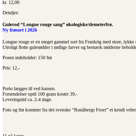
kr.
12,00
Detaljer:
Gulerod “Longue rouge sang” økologiske/demeterfrø.
Ny frøsort i 2026
Longue rouge er en meget gammel sort fra Frankrig med store, tykke og
Utroligt flotte gulerødder i rødlige farver og bemærk rødderne beholder
Posen indeholder: 150 frø
Pris: 12,-
Porto lægges til ved kassen.
Forsendelser optil 100 gram koster 39,-
Leveringstid ca. 2-4 dage.
Foto og frø kommer fra det svenske “Runåbergs Froer” et kendt velren
11 på lager