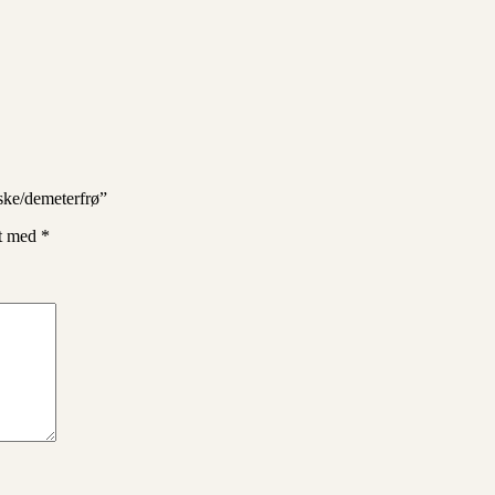
ske/demeterfrø”
et med
*