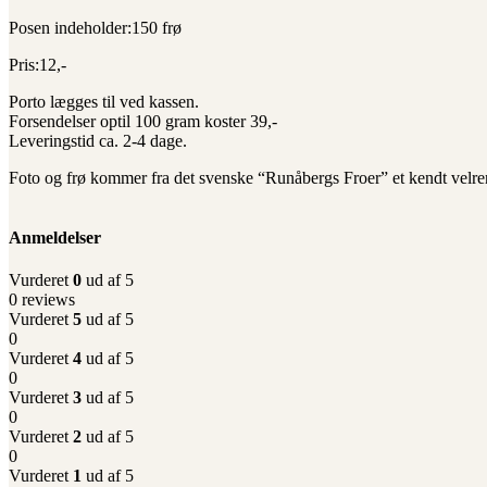
Posen indeholder:150 frø
Pris:12,-
Porto lægges til ved kassen.
Forsendelser optil 100 gram koster 39,-
Leveringstid ca. 2-4 dage.
Foto og frø kommer fra det svenske “Runåbergs Froer” et kendt velren
Anmeldelser
Vurderet
0
ud af 5
0 reviews
Vurderet
5
ud af 5
0
Vurderet
4
ud af 5
0
Vurderet
3
ud af 5
0
Vurderet
2
ud af 5
0
Vurderet
1
ud af 5