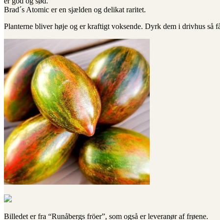
er god og sød.
Brad´s Atomic er en sjælden og delikat raritet.
Planterne bliver høje og er kraftigt voksende. Dyrk dem i drivhus så f
Billedet er fra “Runåbergs fröer”, som også er leveranør af frøene.