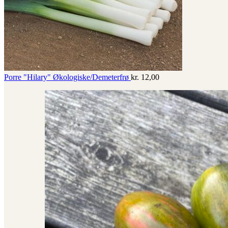
Porre "Hilary" Økologiske/Demeterfrø
kr.
12,00