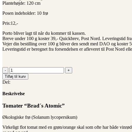
Plantehøjde: 120 cm
Posen indeholder: 10 frø
Pris:12,-
Porto bliver lagt til når du kommer til kassen.
Breve under 100 g koster 39,- Quickbrev, Post Nord. Leveringstid fra 
Vejer din bestilling over 100 g bliver den sendt med DAO og koster 50,
Leveringstid er beregnet fra forsendelsen er afleveret til Post Nord e
Tomater
"Brad
Tilføj til kurv
´s
Del:
Atomic"
Økologiske
Beskrivelse
frø
antal
Tomater “Brad´s Atomic”
Økologiske frø (Solanum lycopersikum)
Virkeligt flot tomat med en grøn/orange skal som ofte har både vinrød