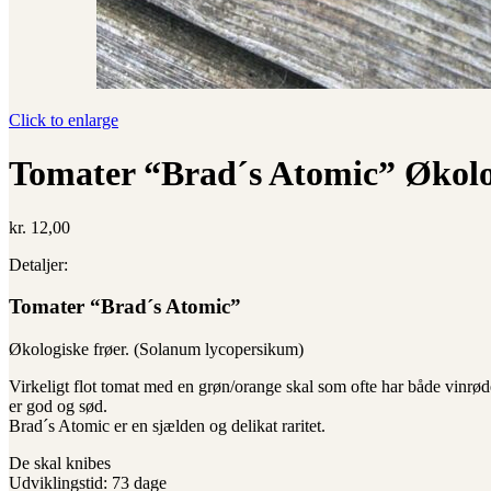
Click to enlarge
Tomater “Brad´s Atomic” Økolo
kr.
12,00
Detaljer:
Tomater “Brad´s Atomic”
Økologiske frøer. (Solanum lycopersikum)
Virkeligt flot tomat med en grøn/orange skal som ofte har både vinrød
er god og sød.
Brad´s Atomic er en sjælden og delikat raritet.
De skal knibes
Udviklingstid: 73 dage