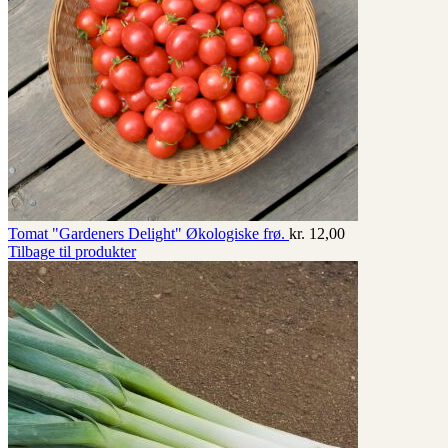
Tomat "Gardeners Delight" Økologiske frø.
kr.
12,00
Tilbage til produkter