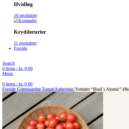
Hvidløg
16 produkter
Krydderurter
11 produkter
Forside
Search
0
items
/
kr.
0,00
Menu
0
items
/
kr.
0,00
Forside
Grøntsagsfrø
Tomat/Aubergine
Tomater “Brad´s Atomic” Øko