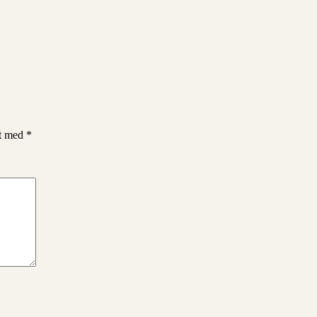
et med
*