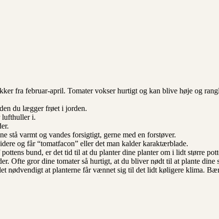
bakker fra februar-april. Tomater vokser hurtigt og kan blive høje og rang
nden du lægger frøet i jorden.
lufthuller i.
er.
ene stå varmt og vandes forsigtigt, gerne med en forstøver.
idere og får “tomatfacon” eller det man kalder karaktærblade.
ttens bund, er det tid til at du planter dine planter om i lidt større pot
der. Ofte gror dine tomater så hurtigt, at du bliver nødt til at plante din
et nødvendigt at planterne får vænnet sig til det lidt køligere klima. Bær 