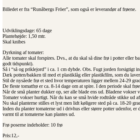
Billedet er fra “Runåbergs Fröer”, som også er leverandør af frøene.
Udviklingsdage: 65 dage
Plantehøjde: 1,50 mtr.
Skal knibes
Dyrkning af tomater:
Alle tomater skal forspires. Dvs., at du skal så dine frø i potter eller 
godt tidspunkt).
Så i “så og priklejord” i ca. 1 cm dybde. Obs. Fugt jorden forsigtigt i
Dæk potten/bakken til med et plastiklåg eller plastikfilm, som du laver 
Stil de nysåede frø et sted hvor temperaturen ligger mellem 24-29 grad
De fleste tomatfrø er ca. 8-14 dage om at spire. I den periode skal frø
Når de små planter dukker op, ser alle blade ens ud. Bladene vokser v
Tomater vokser hurtigt. Når du kan se små hvide rodtråde stikke ud af po
Nu skal planterne stilles et lyst men lidt køligere sted på ca. 18-20 gra
Inden du planter tomaterne ud i drivhus eller større potter udenfor, er d
varmt til at tomaterne kan plantes ud.
Frø poserne indeholder: 10 frø
Pris:12,-