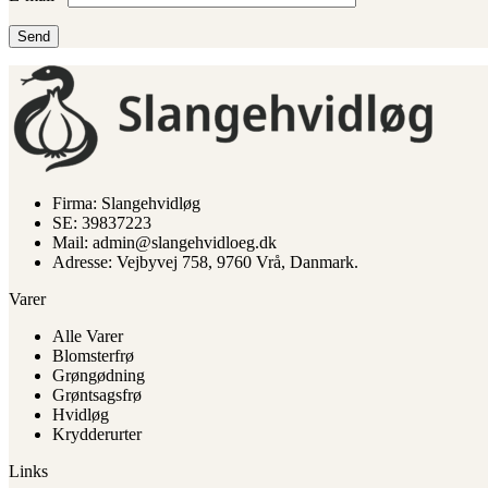
Firma: Slangehvidløg
SE: 39837223
Mail: admin@slangehvidloeg.dk
Adresse: Vejbyvej 758, 9760 Vrå, Danmark.
Varer
Alle Varer
Blomsterfrø
Grøngødning
Grøntsagsfrø
Hvidløg
Krydderurter
Links