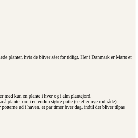
lede planter, hvis de bliver sået for tidligt. Her i Danmark er Marts et
ter med kun en plante i hver og i alm plantejord.
e små planter om i en endnu større potte (se efter nye rodtråde).
potterne ud i haven, et par timer hver dag, indtil det bliver tilpas