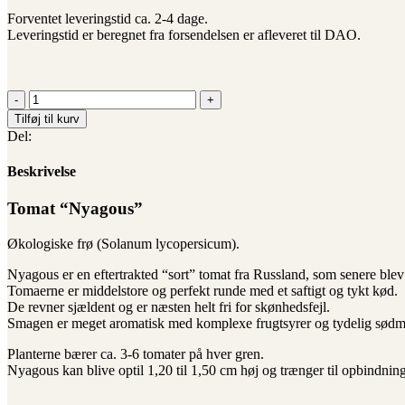
Forventet leveringstid ca. 2-4 dage.
Leveringstid er beregnet fra forsendelsen er afleveret til DAO.
Tomat
"Nyagous"
Tilføj til kurv
Økologiske
Del:
frø
antal
Beskrivelse
Tomat “Nyagous”
Økologiske frø (Solanum lycopersicum).
Nyagous er en eftertrakted “sort” tomat fra Russland, som senere ble
Tomaerne er middelstore og perfekt runde med et saftigt og tykt kød.
De revner sjældent og er næsten helt fri for skønhedsfejl.
Smagen er meget aromatisk med komplexe frugtsyrer og tydelig sødm
Planterne bærer ca. 3-6 tomater på hver gren.
Nyagous kan blive optil 1,20 til 1,50 cm høj og trænger til opbindning