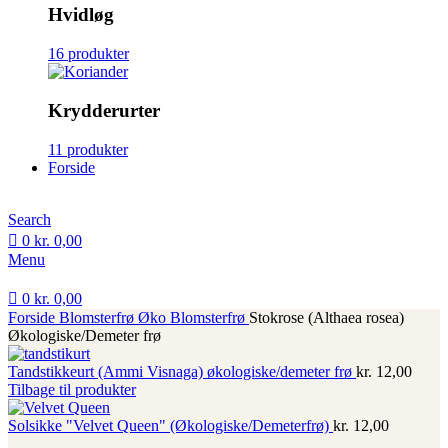
Hvidløg
16 produkter
Krydderurter
11 produkter
Forside
Search
0
kr.
0,00
Menu
0
kr.
0,00
Forside
Blomsterfrø
Øko Blomsterfrø
Stokrose (Althaea rosea)
Økologiske/Demeter frø
Tandstikkeurt (Ammi Visnaga) økologiske/demeter frø
kr.
12,00
Tilbage til produkter
Solsikke "Velvet Queen" (Økologiske/Demeterfrø)
kr.
12,00