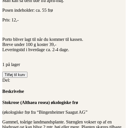
Man kan så dem ude fra april-maj.
Posen indeholder: ca. 55 frø
Pris: 12,-
Porto bliver lagt til når du kommer til kassen.
Breve under 100 g koster 39,-
Leveringstid i hverdage ca. 2-4 dage.
1 på lager
Stokrose
Tilføj til kurv
(Althaea
Del:
rosea)
Økologiske/Demeter
Beskrivelse
frø
antal
Stokrose (Althaea rosea) økologiske frø
(økologiske frø fra “Bingenheimer Saagut AG”
Gammel, toårige landmandsplante. Stænglen vokser op af en
bladroset og kan blive 2 mtr. høj eller mere. Planten skæres tilbage