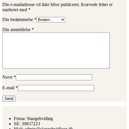
Din e-mailadresse vil ikke blive publiceret.
Krævede felter er
markeret med
*
Din bedømmelse
*
Din anmeldelse
*
Navn
*
E-mail
*
Firma: Slangehvidløg
SE: 39837223
Mail: admin@slangehvidloeg.dk