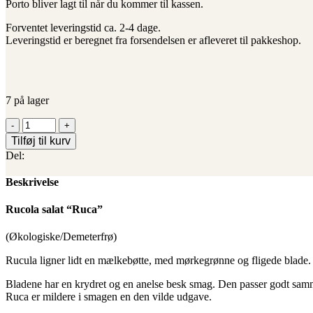
Porto bliver lagt til når du kommer til kassen.
Forventet leveringstid ca. 2-4 dage.
Leveringstid er beregnet fra forsendelsen er afleveret til pakkeshop.
7 på lager
Rucola
salat
Tilføj til kurv
"Rucu"
Del:
antal
Beskrivelse
Rucola salat “Ruca”
(Økologiske/Demeterfrø)
Rucula ligner lidt en mælkebøtte, med mørkegrønne og fligede blade. 
Bladene har en krydret og en anelse besk smag. Den passer godt samme
Ruca er mildere i smagen en den vilde udgave.