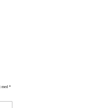
et med
*