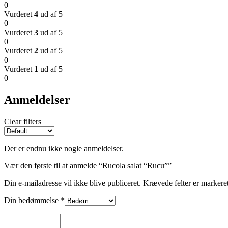
0
Vurderet
4
ud af 5
0
Vurderet
3
ud af 5
0
Vurderet
2
ud af 5
0
Vurderet
1
ud af 5
0
Anmeldelser
Clear filters
Der er endnu ikke nogle anmeldelser.
Vær den første til at anmelde “Rucola salat “Rucu””
Din e-mailadresse vil ikke blive publiceret.
Krævede felter er marker
Din bedømmelse
*