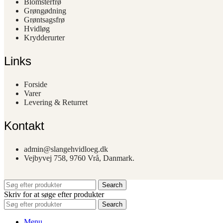
Blomsterfrø
Grøngødning
Grøntsagsfrø
Hvidløg
Krydderurter
Links
Forside
Varer
Levering & Returret
Kontakt
admin@slangehvidloeg.dk
Vejbyvej 758, 9760 Vrå, Danmark.
Search
Skriv for at søge efter produkter
Search
Menu