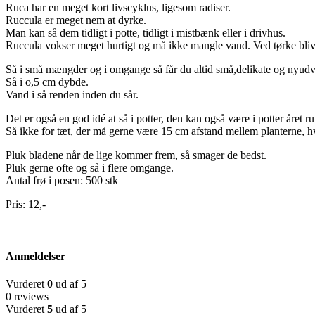
Ruca har en meget kort livscyklus, ligesom radiser.
Ruccula er meget nem at dyrke.
Man kan så dem tidligt i potte, tidligt i mistbænk eller i drivhus.
Ruccula vokser meget hurtigt og må ikke mangle vand. Ved tørke bliv
Så i små mængder og i omgange så får du altid små,delikate og nyudv
Så i o,5 cm dybde.
Vand i så renden inden du sår.
Det er også en god idé at så i potter, den kan også være i potter året ru
Så ikke for tæt, der må gerne være 15 cm afstand mellem planterne, h
Pluk bladene når de lige kommer frem, så smager de bedst.
Pluk gerne ofte og så i flere omgange.
Antal frø i posen: 500 stk
Pris: 12,-
Anmeldelser
Vurderet
0
ud af 5
0 reviews
Vurderet
5
ud af 5