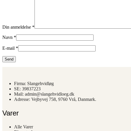
Din anmeldelse
*
Navn
*
E-mail
*
Firma: Slangehvidløg
SE: 39837223
Mail: admin@slangehvidloeg.dk
Adresse: Vejbyvej 758, 9760 Vrå, Danmark.
Varer
Alle Varer