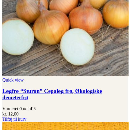
Quick view
Løgfrø “Sturon” Cepaløg frø, Økologiske
demeterfrø
Vurderet
0
ud af 5
kr.
12,00
Tilføj til kurv