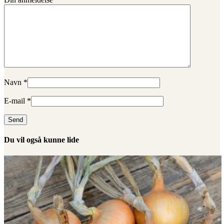
Navn
*
E-mail
*
Du vil også kunne lide