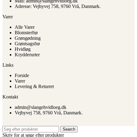
Mail: admin@slangehvidloeg.dk
Mulighederne
Adresse: Vejbyvej 758, 9760 Vrå, Danmark.
kan
vælges
Varer
på
varesiden
Alle Varer
Blomsterfrø
Grøngødning
Grøntsagsfrø
Hvidløg
Krydderurter
Links
Forside
Varer
Levering & Returret
Kontakt
admin@slangehvidloeg.dk
Vejbyvej 758, 9760 Vrå, Danmark.
Search
Skriv for at søge efter produkter