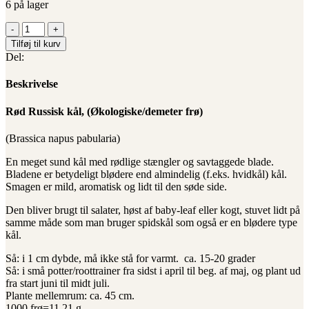
6 på lager
"Rød
Russisk
Tilføj til kurv
kål",
Del:
(Økologiske/demeter
frø)
Beskrivelse
antal
Rød Russisk kål, (Økologiske/demeter frø)
(Brassica napus pabularia)
En meget sund kål med rødlige stængler og savtaggede blade.
Bladene er betydeligt blødere end almindelig (f.eks. hvidkål) kål.
Smagen er mild, aromatisk og lidt til den søde side.
Den bliver brugt til salater, høst af baby-leaf eller kogt, stuvet lidt på
samme måde som man bruger spidskål som også er en blødere type
kål.
Så: i 1 cm dybde, må ikke stå for varmt. ca. 15-20 grader
Så: i små potter/roottrainer fra sidst i april til beg. af maj, og plant ud
fra start juni til midt juli.
Plante mellemrum: ca. 45 cm.
1000 frø=11,21 g