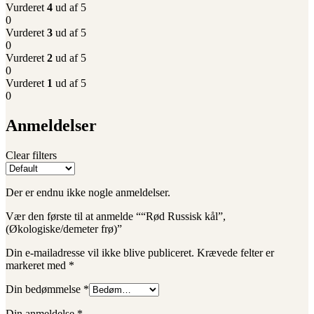
Vurderet
4
ud af 5
0
Vurderet
3
ud af 5
0
Vurderet
2
ud af 5
0
Vurderet
1
ud af 5
0
Anmeldelser
Clear filters
Der er endnu ikke nogle anmeldelser.
Vær den første til at anmelde ““Rød Russisk kål”,
(Økologiske/demeter frø)”
Din e-mailadresse vil ikke blive publiceret.
Krævede felter er
markeret med
*
Din bedømmelse
*
Din anmeldelse
*