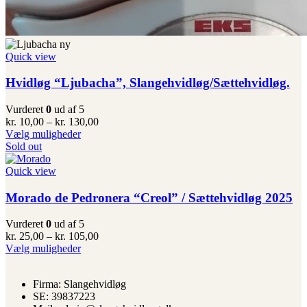
Quick view
Hvidløg “Ljubacha”, Slangehvidløg/Sættehvidløg.
Vurderet
0
ud af 5
Prisinterval:
kr.
10,00
–
kr.
130,00
Dette
kr. 10,00
Vælg muligheder
vare
til
Sold out
har
kr. 130,00
flere
Quick view
varianter.
Mulighederne
Morado de Pedronera “Creol” / Sættehvidløg 2025
kan
vælges
Vurderet
0
ud af 5
på
Prisinterval:
kr.
25,00
–
kr.
105,00
varesiden
Dette
kr. 25,00
Vælg muligheder
vare
til
har
kr. 105,00
Firma: Slangehvidløg
flere
SE: 39837223
varianter.