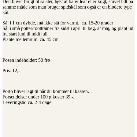
Den bliver brugt til salater, høst af baby-leaf eller kogt, stuvet lidt på
samme måde som man bruger spidskål som også er en blødere type
kål.
Så: i 1 cm dybde, må ikke stå for varmt. ca. 15-20 grader
Så: i små potter/roottrainer fra sidst i april til beg. af maj, og plant ud
fra start juni til midt juli.
Plante mellemrum: ca. 45 cm.
Posen indeholder: 50 frø
Pris: 12,-
Porto bliver lagt til når du kommer til kassen.
Forsendelser under 100 g koster 39,-.
Leveringstid ca. 2-4 dage