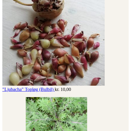
"Ljubacha" Topløg (Bulbil)
kr.
10,00