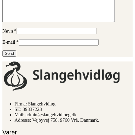
Navn
*
E-mail
*
Firma: Slangehvidløg
SE: 39837223
Mail: admin@slangehvidloeg.dk
Adresse: Vejbyvej 758, 9760 Vrå, Danmark.
Varer