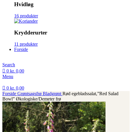
Hvidløg
16 produkter
Krydderurter
11 produkter
Forside
Search
0
kr.
0,00
Menu
0
kr.
0,00
Forside
Grøntsagsfrø
Bladgrønt
Rød egebladssalat,”Red Salad
Bowl” Økologiske/Demeter frø