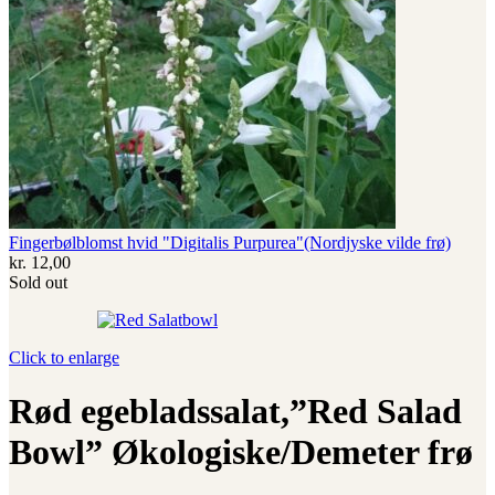
Fingerbølblomst hvid "Digitalis Purpurea"(Nordjyske vilde frø)
kr.
12,00
Sold out
Click to enlarge
Rød egebladssalat,”Red Salad
Bowl” Økologiske/Demeter frø