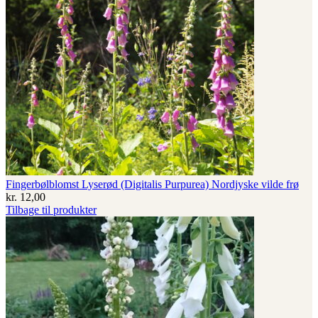
Fingerbølblomst Lyserød (Digitalis Purpurea) Nordjyske vilde frø
kr.
12,00
Tilbage til produkter