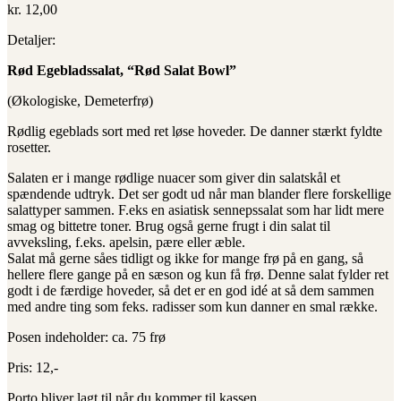
kr.
12,00
Detaljer:
Rød Egebladssalat, “Rød Salat Bowl”
(Økologiske, Demeterfrø)
Rødlig egeblads sort med ret løse hoveder. De danner stærkt fyldte
rosetter.
Salaten er i mange rødlige nuacer som giver din salatskål et
spændende udtryk. Det ser godt ud når man blander flere forskellige
salattyper sammen. F.eks en asiatisk sennepssalat som har lidt mere
smag og bittetre toner. Brug også gerne frugt i din salat til
avveksling, f.eks. apelsin, pære eller æble.
Salat må gerne såes tidligt og ikke for mange frø på en gang, så
hellere flere gange på en sæson og kun få frø. Denne salat fylder ret
godt i de færdige hoveder, så det er en god idé at så dem sammen
med andre ting som feks. radisser som kun danner en smal række.
Posen indeholder: ca. 75 frø
Pris: 12,-
Porto bliver lagt til når du kommer til kassen.