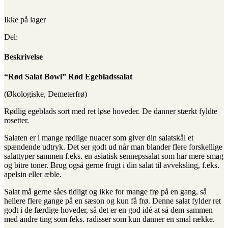
Ikke på lager
Del:
Beskrivelse
“Rød Salat Bowl” Rød Egebladssalat
(Økologiske, Demeterfrø)
Rødlig egeblads sort med ret løse hoveder. De danner stærkt fyldte
rosetter.
Salaten er i mange rødlige nuacer som giver din salatskål et
spændende udtryk. Det ser godt ud når man blander flere forskellige
salattyper sammen f.eks. en asiatisk sennepssalat som har mere smag
og bitre toner. Brug også gerne frugt i din salat til avveksling, f.eks.
apelsin eller æble.
Salat må gerne såes tidligt og ikke for mange frø på en gang, så
hellere flere gange på en sæson og kun få frø. Denne salat fylder ret
godt i de færdige hoveder, så det er en god idé at så dem sammen
med andre ting som feks. radisser som kun danner en smal række.