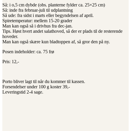
Så: i o,5 cm dybde (obs. planterne fylder ca. 25×25 cm)
Så: inde fra februar-juli til udplantning
Så ude: fra sidst i marts eller begyndelsen af april.
Spiretemperatur: mellem 15-20 grader
Man kan også så i drivhus fra dec-jan.
Tips. Høst hvert andet salathoved, så der er plads til de resterende
hoveder.
Man kan også skære kun bladtoppen af, så gror den på ny.
Posen indeholder: ca. 75 frø
Pris: 12,-
Porto bliver lagt til når du kommer til kassen.
Forsendelser under 100 g koster 39,-
Leveringstid 2-4 sage.