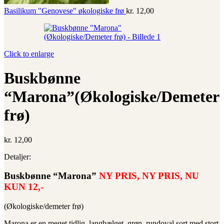
Basilikum "Genovese" økologiske frø
kr.
12,00
Click to enlarge
Buskbønne
“Marona”(Økologiske/Demeter
frø)
kr.
12,00
Detaljer:
Buskbønne “Marona”
NY PRIS, NY PRIS, NU
KUN 12,-
(Økologiske/demeter frø)
Marona er en meget tidlig, langbælget, grøn, rundoval sort med stort