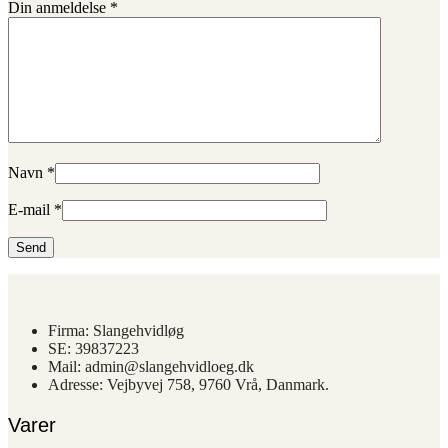
Din anmeldelse
*
Navn
*
E-mail
*
Firma: Slangehvidløg
SE: 39837223
Mail: admin@slangehvidloeg.dk
Adresse: Vejbyvej 758, 9760 Vrå, Danmark.
Varer