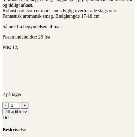
og tidligt afkast.
Robust sort, som er modstandsdygtig overfor alle slags vejr.
Fantastisk aromatisk smag. Bælglængde 17-18 cm.
Så ude fra begyndelsen af maj.
Posen indeholder: 25 frø
Pris: 12,-
2 på lager
Buskbønne
"Marona"
Tilføj til kurv
(Økologiske/Demeter
Del:
frø)
antal
Beskrivelse