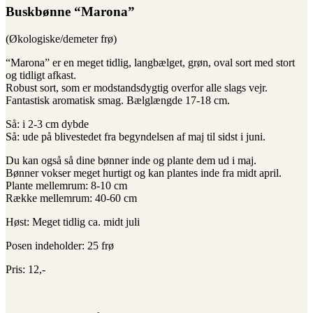
Buskbønne “Marona”
(Økologiske/demeter frø)
“Marona” er en meget tidlig, langbælget, grøn, oval sort med stort
og tidligt afkast.
Robust sort, som er modstandsdygtig overfor alle slags vejr.
Fantastisk aromatisk smag. Bælglængde 17-18 cm.
Så: i 2-3 cm dybde
Så: ude på blivestedet fra begyndelsen af maj til sidst i juni.
Du kan også så dine bønner inde og plante dem ud i maj.
Bønner vokser meget hurtigt og kan plantes inde fra midt april.
Plante mellemrum: 8-10 cm
Række mellemrum: 40-60 cm
Høst: Meget tidlig ca. midt juli
Posen indeholder: 25 frø
Pris: 12,-