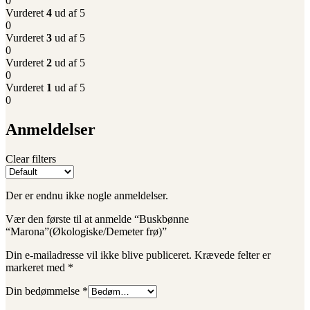
0
Vurderet
4
ud af 5
0
Vurderet
3
ud af 5
0
Vurderet
2
ud af 5
0
Vurderet
1
ud af 5
0
Anmeldelser
Clear filters
Der er endnu ikke nogle anmeldelser.
Vær den første til at anmelde “Buskbønne
“Marona”(Økologiske/Demeter frø)”
Din e-mailadresse vil ikke blive publiceret.
Krævede felter er
markeret med
*
Din bedømmelse
*