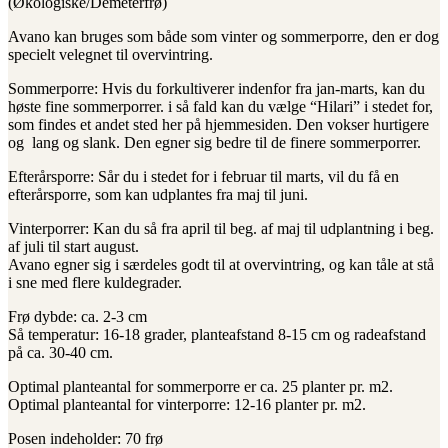
(Økologiske/Demeterfrø)
Avano kan bruges som både som vinter og sommerporre, den er dog
specielt velegnet til overvintring.
Sommerporre: Hvis du forkultiverer indenfor fra jan-marts, kan du
høste fine sommerporrer. i så fald kan du vælge “Hilari” i stedet for,
som findes et andet sted her på hjemmesiden. Den vokser hurtigere
og lang og slank. Den egner sig bedre til de finere sommerporrer.
Efterårsporre: Sår du i stedet for i februar til marts, vil du få en
efterårsporre, som kan udplantes fra maj til juni.
Vinterporrer: Kan du så fra april til beg. af maj til udplantning i beg.
af juli til start august.
Avano egner sig i særdeles godt til at overvintring, og kan tåle at stå
i sne med flere kuldegrader.
Frø dybde: ca. 2-3 cm
Så temperatur: 16-18 grader, planteafstand 8-15 cm og radeafstand
på ca. 30-40 cm.
Optimal planteantal for sommerporre er ca. 25 planter pr. m2.
Optimal planteantal for vinterporre: 12-16 planter pr. m2.
Posen indeholder: 70 frø