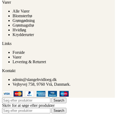
Varer
Alle Varer
Blomsterfrø
Grøngødning
Grøntsagsfrø
Hvidløg
Krydderurter
Links
Forside
Varer
Levering & Returret
Kontakt
admin@slangehvidloeg.dk
Vejbyvej 758, 9760 Vrå, Danmark.
Search
Skriv for at søge efter produkter
Search