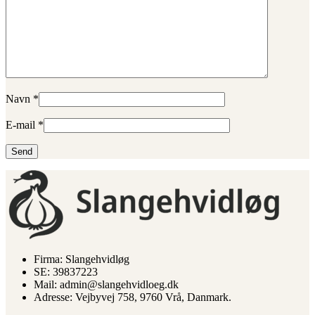
Navn
*
E-mail
*
Firma: Slangehvidløg
SE: 39837223
Mail: admin@slangehvidloeg.dk
Adresse: Vejbyvej 758, 9760 Vrå, Danmark.