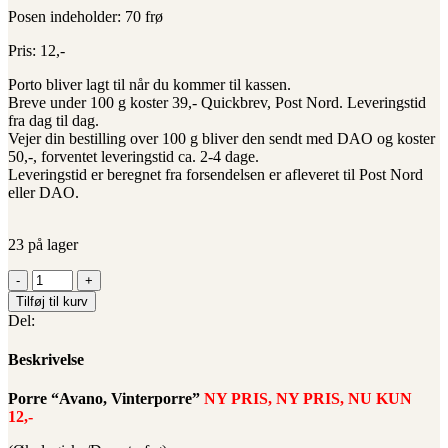
Posen indeholder: 70 frø
Pris: 12,-
Porto bliver lagt til når du kommer til kassen.
Breve under 100 g koster 39,- Quickbrev, Post Nord. Leveringstid
fra dag til dag.
Vejer din bestilling over 100 g bliver den sendt med DAO og koster
50,-, forventet leveringstid ca. 2-4 dage.
Leveringstid er beregnet fra forsendelsen er afleveret til Post Nord
eller DAO.
23 på lager
Porre
"Avano",
Tilføj til kurv
(Økologiske/Demeterfrø)
Del:
antal
Beskrivelse
Porre “Avano, Vinterporre”
NY PRIS, NY PRIS, NU KUN
12,-