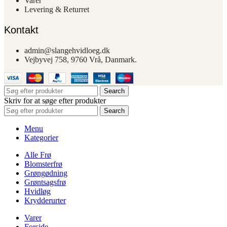
Varer
Levering & Returret
Kontakt
admin@slangehvidloeg.dk
Vejbyvej 758, 9760 Vrå, Danmark.
Search
Skriv for at søge efter produkter
Search
Menu
Kategorier
Alle Frø
Blomsterfrø
Grøngødning
Grøntsagsfrø
Hvidløg
Krydderurter
Varer
Forside