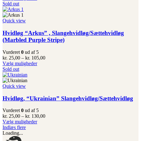
vare
til
Sold out
har
kr. 105,00
flere
varianter.
Quick view
Mulighederne
kan
Hvidløg “Arkus” , Slangehvidløg/Sættehvidløg
vælges
(Marbled Purple Stripe)
på
varesiden
Vurderet
0
ud af 5
Prisinterval:
kr.
25,00
–
kr.
105,00
Dette
kr. 25,00
Vælg muligheder
vare
til
Sold out
har
kr. 105,00
flere
varianter.
Quick view
Mulighederne
kan
Hvidløg, “Ukrainian” Slangehvidløg/Sættehvidløg
vælges
på
Vurderet
0
ud af 5
varesiden
Prisinterval:
kr.
25,00
–
kr.
130,00
Dette
kr. 25,00
Vælg muligheder
vare
til
Indlæs flere
har
kr. 130,00
Loading...
flere