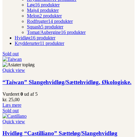
Løg
16 produkter
Majs
4 produkter
Melon
2 produkter
Rodfrugter
14 produkter
Squash
5 produkter
Tomat/Aubergine
16 produkter
Hvidløg
16 produkter
Krydderurter
11 produkter
Sold out
Quick view
“Taiwan” Slangehvidløg/Sættehvidløg, Økologiske.
Vurderet
0
ud af 5
kr.
25,00
Læs mere
Sold out
Quick view
Hvidløg “Castilliano” Sætteløg/Slangehvidløg