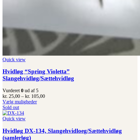
Quick view
Hvidløg “Spring Violetta”
Slangehvidløg/Sættehvidløg
Vurderet
0
ud af 5
Prisinterval:
kr.
25,00
–
kr.
105,00
Dette
kr. 25,00
Vælg muligheder
vare
til
Sold out
har
kr. 105,00
flere
Quick view
varianter.
Mulighederne
Hvidløg DX-134, Slangehvidloeg/Sættehvidløg
kan
(samlerløg)