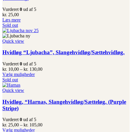
vælges
på
Vurderet
0
ud af 5
varesiden
kr.
25,00
Læs mere
Sold out
Quick view
Hvidløg “Ljubacha”, Slangehvidløg/Sættehvidløg.
Vurderet
0
ud af 5
Prisinterval:
kr.
10,00
–
kr.
130,00
Dette
kr. 10,00
Vælg muligheder
vare
til
Sold out
har
kr. 130,00
flere
Quick view
varianter.
Mulighederne
Hvidløg, “Harnas, Slangehvidløg/Sætteløg. (Purple
kan
Stripe)
vælges
på
Vurderet
0
ud af 5
varesiden
Prisinterval:
kr.
25,00
–
kr.
105,00
Dette
kr. 25,00
Vælg muligheder