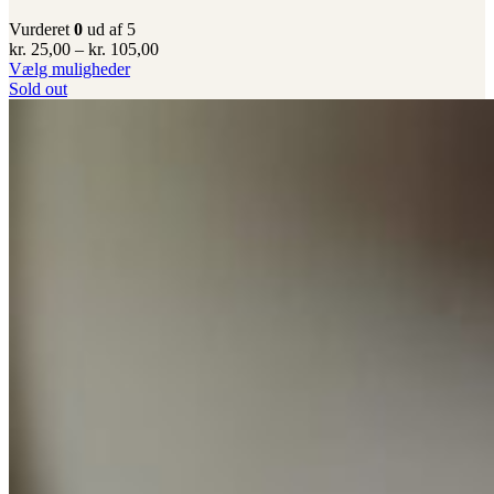
Vurderet
0
ud af 5
Prisinterval:
kr.
25,00
–
kr.
105,00
Dette
kr. 25,00
Vælg muligheder
vare
til
Sold out
har
kr. 105,00
flere
varianter.
Mulighederne
kan
vælges
på
varesiden