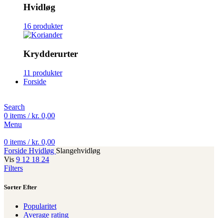
Hvidløg
16 produkter
Krydderurter
11 produkter
Forside
Search
0
items
/
kr.
0,00
Menu
0
items
/
kr.
0,00
Forside
Hvidløg
Slangehvidløg
Vis
9
12
18
24
Filters
Sorter Efter
Popularitet
Average rating