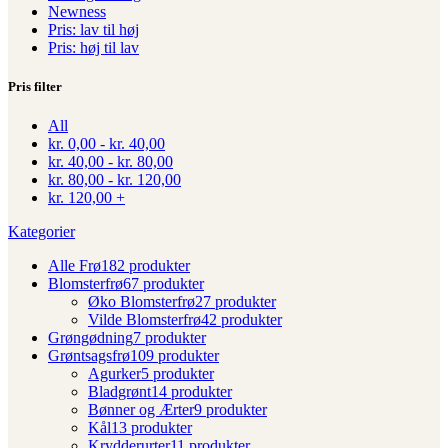
Newness
Pris: lav til høj
Pris: høj til lav
Pris filter
All
kr.
0,00
-
kr.
40,00
kr.
40,00
-
kr.
80,00
kr.
80,00
-
kr.
120,00
kr.
120,00
+
Kategorier
Alle Frø
182 produkter
Blomsterfrø
67 produkter
Øko Blomsterfrø
27 produkter
Vilde Blomsterfrø
42 produkter
Grøngødning
7 produkter
Grøntsagsfrø
109 produkter
Agurker
5 produkter
Bladgrønt
14 produkter
Bønner og Ærter
9 produkter
Kål
13 produkter
Krydderurter
11 produkter