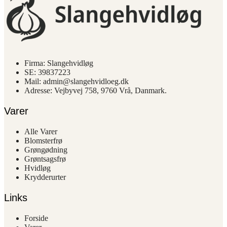
varianter.
Mulighederne
kan
vælges
på
varesiden
Firma: Slangehvidløg
SE: 39837223
Mail: admin@slangehvidloeg.dk
Adresse: Vejbyvej 758, 9760 Vrå, Danmark.
Varer
Alle Varer
Blomsterfrø
Grøngødning
Grøntsagsfrø
Hvidløg
Krydderurter
Links
Forside