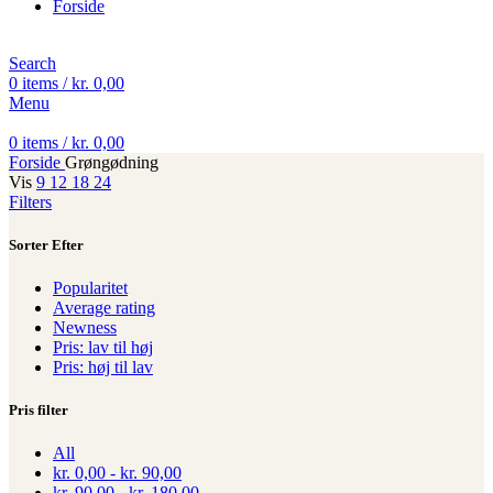
Forside
Search
0
items
/
kr.
0,00
Menu
0
items
/
kr.
0,00
Forside
Grøngødning
Vis
9
12
18
24
Filters
Sorter Efter
Popularitet
Average rating
Newness
Pris: lav til høj
Pris: høj til lav
Pris filter
All
kr.
0,00
-
kr.
90,00
kr.
90,00
-
kr.
180,00