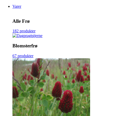
Varer
Alle Frø
182 produkter
Blomsterfrø
67 produkter