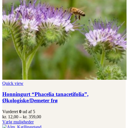
på
varesiden
Quick view
Honningurt “Phacelia tanacetifolia”,
Økologiske/Demeter frø
Vurderet
0
ud af 5
Prisinterval:
kr.
12,00
–
kr.
359,00
Dette
kr. 12,00
Vælg muligheder
vare
til