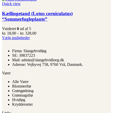
har
kr. 359,00
Quick view
flere
varianter.
Kællingetand (Lotus corniculatus)
Mulighederne
“Sommerfugleplante”
kan
vælges
Vurderet
0
ud af 5
på
Prisinterval:
kr.
18,00
–
kr.
328,00
varesiden
Dette
kr. 18,00
Vælg muligheder
vare
til
har
kr. 328,00
Firma: Slangehvidløg
flere
SE: 39837223
varianter.
Mail: admin@slangehvidloeg.dk
Mulighederne
Adresse: Vejbyvej 758, 9760 Vrå, Danmark.
kan
vælges
Varer
på
varesiden
Alle Varer
Blomsterfrø
Grøngødning
Grøntsagsfrø
Hvidløg
Krydderurter
Links