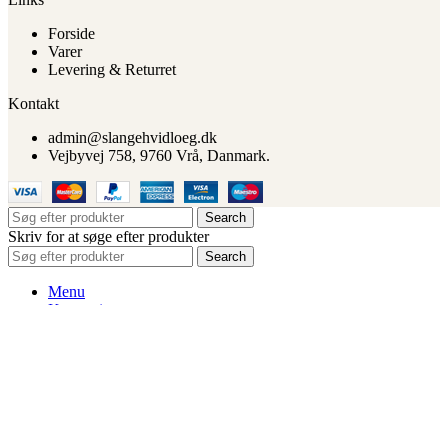
Forside
Varer
Levering & Returret
Kontakt
admin@slangehvidloeg.dk
Vejbyvej 758, 9760 Vrå, Danmark.
Search
Skriv for at søge efter produkter
Search
Menu
Kategorier
Alle Frø
Blomsterfrø
Grøngødning
Grøntsagsfrø
Hvidløg
Krydderurter