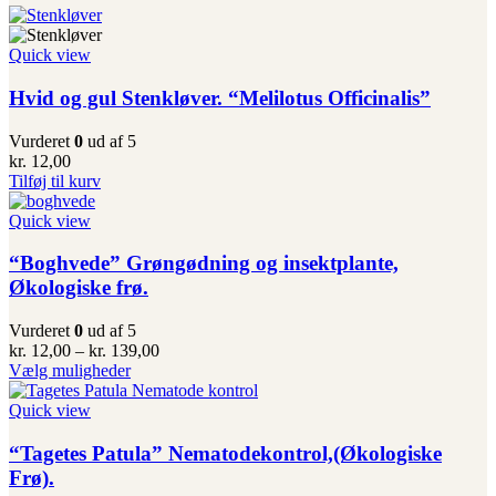
Quick view
Hvid og gul Stenkløver. “Melilotus Officinalis”
Vurderet
0
ud af 5
kr.
12,00
Tilføj til kurv
Quick view
“Boghvede” Grøngødning og insektplante,
Økologiske frø.
Vurderet
0
ud af 5
Prisinterval:
kr.
12,00
–
kr.
139,00
Dette
kr. 12,00
Vælg muligheder
vare
til
har
kr. 139,00
Quick view
flere
varianter.
“Tagetes Patula” Nematodekontrol,(Økologiske
Mulighederne
Frø).
kan