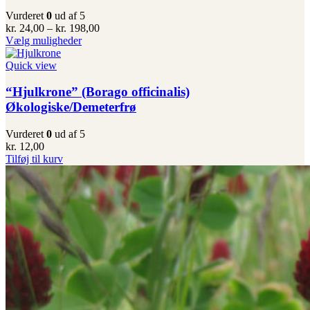
vælges
Vurderet
0
ud af 5
på
Prisinterval:
kr.
24,00
–
kr.
198,00
varesiden
Dette
kr. 24,00
Vælg muligheder
vare
til
har
kr. 198,00
Quick view
flere
varianter.
“Hjulkrone” (Borago officinalis)
Mulighederne
Økologiske/Demeterfrø
kan
vælges
Vurderet
0
ud af 5
på
kr.
12,00
varesiden
Tilføj til kurv