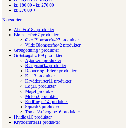
kr.
180,00
-
kr.
270,00
kr.
270,00
+
Kategorier
Alle Frø
182 produkter
Blomsterfrø
67 produkter
Øko Blomsterfrø
27 produkter
Vilde Blomsterfrø
42 produkter
Grøngødning
7 produkter
Grøntsagsfrø
109 produkter
Agurker
5 produkter
Bladgrønt
14 produkter
Bønner og Ærter
9 produkter
Kål
13 produkter
Krydderurter
11 produkter
Løg
16 produkter
Majs
4 produkter
Melon
2 produkter
Rodfrugter
14 produkter
Squash
5 produkter
Tomat/Aubergine
16 produkter
Hvidløg
16 produkter
Krydderurter
11 produkter