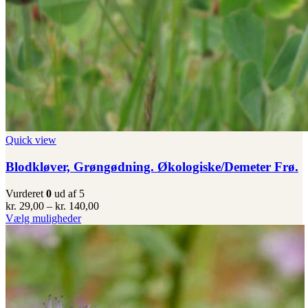
Quick view
Blodkløver, Grøngødning. Økologiske/Demeter Frø.
Vurderet
0
ud af 5
Prisinterval:
kr.
29,00
–
kr.
140,00
Dette
kr. 29,00
Vælg muligheder
vare
til
har
kr. 140,00
flere
varianter.
Mulighederne
kan
vælges